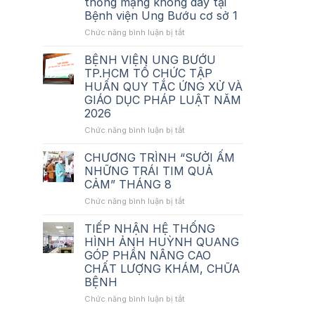
thống mạng không dây tại
giá_Tư
Bệnh viện Ung Bướu cơ sở 1
vấn
thẩm
ở
Chức năng bình luận bị tắt
định_Nâng
Thông
cấp
báo
BỆNH VIỆN UNG BƯỚU
hệ
chào
TP.HCM TỔ CHỨC TẬP
thống
giá_Tư
HUẤN QUY TẮC ỨNG XỬ VÀ
mạng
vấn
GIÁO DỤC PHÁP LUẬT NĂM
không
lập
2026
dây
HSMT_Nâng
tại
cấp
ở
Chức năng bình luận bị tắt
BV
hệ
BỆNH
Ung
thống
VIỆN
CHƯƠNG TRÌNH “SƯỞI ẤM
Bướu
mạng
UNG
NHỮNG TRÁI TIM QUẢ
cơ
không
BƯỚU
CẢM” THÁNG 8
sở
dây
TP.HCM
1
tại
ở
Chức năng bình luận bị tắt
TỔ
Bệnh
CHƯƠNG
CHỨC
viện
TRÌNH
TẬP
TIẾP NHẬN HỆ THỐNG
Ung
“SƯỞI
HUẤN
HÌNH ẢNH HUỲNH QUANG
Bướu
ẤM
QUY
GÓP PHẦN NÂNG CAO
cơ
NHỮNG
TẮC
CHẤT LƯỢNG KHÁM, CHỮA
sở
TRÁI
ỨNG
BỆNH
1
TIM
XỬ
QUẢ
VÀ
ở
Chức năng bình luận bị tắt
CẢM”
GIÁO
TIẾP