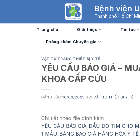
Skip
Bệnh viện 
to
Thành phố Hồ Chí Mi
content
Trang chủ
Giới thiệu
Tin tức
Phòng khám Chuyên gia
VẬT TƯ TRANG THIẾT BỊ Y TẾ
YÊU CẦU BÁO GIÁ – MU
KHOA CẤP CỨU
ĐĂNG LÚC
10/06/2025
BỞI
VẬT TƯ THIẾT BỊ Y TẾ
Chi tiết theo file đính kèm
YÊU CẦU BÁO GIÁ_ĐẦU DÒ TIM CHO M
1 MẪU_BẢNG BÁO GIÁ HÀNG HÓA Y TẾ_