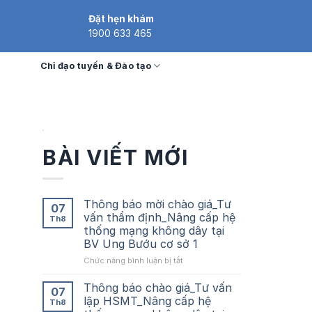
Đặt hẹn khám
1900 633 465
Chỉ đạo tuyến & Đào tạo
BÀI VIẾT MỚI
Thông báo mời chào giá_Tư
07
vấn thẩm định_Nâng cấp hệ
Th8
thống mạng không dây tại
BV Ung Bướu cơ sở 1
ở
Chức năng bình luận bị tắt
Thông
báo
Thông báo chào giá_Tư vấn
07
mời
lập HSMT_Nâng cấp hệ
Th8
chào