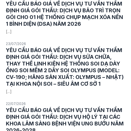
YÊU CẦU BÁO GIÁ VỀ DỊCH VỤ TƯ VẤN THẨM
ĐỊNH GIÁ GÓI THẦU: DỊCH VỤ BẢO TRÌ TRỌN
GÓI CHO 01 HỆ THỐNG CHỤP MẠCH XÓA NỀN
1 BÌNH DIỆN (DSA) NĂM 2026
[...]
23/07/2026
YÊU CẦU BÁO GIÁ VỀ DỊCH VỤ TƯ VẤN THẨM
ĐỊNH GIÁ GÓI THẦU: DỊCH VỤ SỬA CHỮA,
THAY THẾ LINH KIỆN HỆ THỐNG SOI DẠ DÀY
ỐNG SOI MỀM 2 DÂY SOI OLYMPUS (MODEL:
CV-190; HÃNG SẢN XUẤT: OLYMPUS – NHẬT)
TẠI KHOA NỘI SOI – SIÊU ÂM CƠ SỞ 1
[...]
22/07/2026
YÊU CẦU BÁO GIÁ VỀ DỊCH VỤ TƯ VẤN THẨM
ĐỊNH GIÁ GÓI THẦU: DỊCH VỤ HỘ LÝ TẠI CÁC
KHOA LÂM SÀNG BỆNH VIỆN UNG BƯỚU NĂM
2026-2028