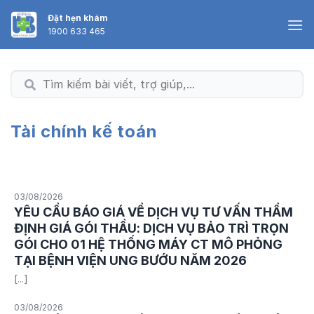
Skip
Đặt hẹn khám
to
1900 633 465
content
Tài chính kế toán
03/08/2026
YÊU CẦU BÁO GIÁ VỀ DỊCH VỤ TƯ VẤN THẨM
ĐỊNH GIÁ GÓI THẦU: DỊCH VỤ BẢO TRÌ TRỌN
GÓI CHO 01 HỆ THỐNG MÁY CT MÔ PHỎNG
TẠI BỆNH VIỆN UNG BƯỚU NĂM 2026
[...]
03/08/2026