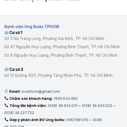
SẢN
VỀ
DỊCH
VỤ
TƯ
VẤN
Bệnh viện Ung Bướu TPHCM
THẨM
Cơ sở 1
ĐỊNH
GIÁ
Số 3 Nơ Trang Long, Phường Gia Định, TP. Hồ Chí Minh
GÓI
Số 47 Nguyễn Huy Lượng, Phường Bình Thạnh, TP. Hồ Chí Minh
THẦU:
DỊCH
Số 6 Nguyễn Huy Lượng, Phường Bình Thạnh, TP. Hồ Chí Minh
VỤ
BẢO
TRÌ
Cơ sở 2
TRỌN
Số 12 Đường 400, Phường Tăng Nhơn Phú, TP. Hồ Chí Minh
GÓI
CHO
01
HỆ
Email:
bvubhcm@gmail.com
THỐNG
Chăm sóc khách hàng:
1900.633.465
MÁY
CT
Tổng đài bệnh viện:
(028) 38.433.021
–
(028) 38.433.022
–
MÔ
(028) 36.227.722
PHỎNG
Góp ý phản ánh BV Ung bướu:
0967.981.010
–
(028)
TẠI
BỆNH
36.222.228