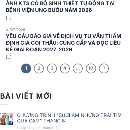
ẢNH KTS CÓ BỘ SINH THIẾT TỰ ĐỘNG TẠI
BỆNH VIỆN UNG BƯỚU NĂM 2026
[...]
01/07/2026
YÊU CẦU BÁO GIÁ VỀ DỊCH VỤ TƯ VẤN THẨM
ĐỊNH GIÁ GÓI THẦU: CUNG CẤP VÀ ĐỌC LIỀU
KẾ GIAI ĐOẠN 2027-2029
[...]
1
2
3
4
…
10
BÀI VIẾT MỚI
CHƯƠNG TRÌNH “SƯỞI ẤM NHỮNG TRÁI TIM
QUẢ CẢM” THÁNG 8
ở
Chức năng bình luận bị tắt