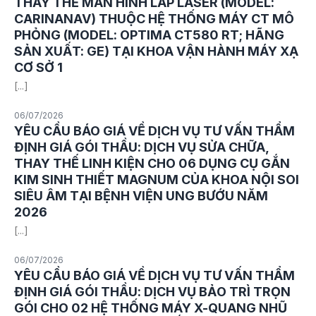
THAY THẾ MÀN HÌNH LAP LASER (MODEL:
CARINANAV) THUỘC HỆ THỐNG MÁY CT MÔ
PHỎNG (MODEL: OPTIMA CT580 RT; HÃNG
SẢN XUẤT: GE) TẠI KHOA VẬN HÀNH MÁY XẠ
CƠ SỞ 1
[...]
06/07/2026
YÊU CẦU BÁO GIÁ VỀ DỊCH VỤ TƯ VẤN THẨM
ĐỊNH GIÁ GÓI THẦU: DỊCH VỤ SỬA CHỮA,
THAY THẾ LINH KIỆN CHO 06 DỤNG CỤ GẮN
KIM SINH THIẾT MAGNUM CỦA KHOA NỘI SOI
SIÊU ÂM TẠI BỆNH VIỆN UNG BƯỚU NĂM
2026
[...]
06/07/2026
YÊU CẦU BÁO GIÁ VỀ DỊCH VỤ TƯ VẤN THẨM
ĐỊNH GIÁ GÓI THẦU: DỊCH VỤ BẢO TRÌ TRỌN
GÓI CHO 02 HỆ THỐNG MÁY X-QUANG NHŨ