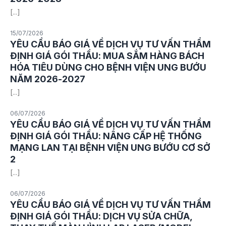
[...]
15/07/2026
YÊU CẦU BÁO GIÁ VỀ DỊCH VỤ TƯ VẤN THẨM
ĐỊNH GIÁ GÓI THẦU: MUA SẮM HÀNG BÁCH
HÓA TIÊU DÙNG CHO BỆNH VIỆN UNG BƯỚU
NĂM 2026-2027
[...]
06/07/2026
YÊU CẦU BÁO GIÁ VỀ DỊCH VỤ TƯ VẤN THẨM
ĐỊNH GIÁ GÓI THẦU: NÂNG CẤP HỆ THỐNG
MẠNG LAN TẠI BỆNH VIỆN UNG BƯỚU CƠ SỞ
2
[...]
06/07/2026
YÊU CẦU BÁO GIÁ VỀ DỊCH VỤ TƯ VẤN THẨM
ĐỊNH GIÁ GÓI THẦU: DỊCH VỤ SỬA CHỮA,