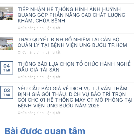
CHƯƠNG
TRÌNH
TIẾP NHẬN HỆ THỐNG HÌNH ẢNH HUỲNH
“SƯỞI
QUANG GÓP PHẦN NÂNG CAO CHẤT LƯỢNG
ẤM
KHÁM, CHỮA BỆNH
NHỮNG
ở
Chức năng bình luận bị tắt
TRÁI
TIẾP
TIM
NHẬN
QUẢ
TRAO QUYẾT ĐỊNH BỔ NHIỆM LẠI CÁN BỘ
HỆ
CẢM”
QUẢN LÝ TẠI BỆNH VIỆN UNG BƯỚU TP.HCM
THỐNG
THÁNG
ở
Chức năng bình luận bị tắt
HÌNH
8
TRAO
ẢNH
QUYẾT
THÔNG BÁO LỰA CHỌN TỔ CHỨC HÀNH NGHỀ
HUỲNH
04
ĐỊNH
QUANG
ĐẤU GIÁ TÀI SẢN
Th8
BỔ
GÓP
ở
Chức năng bình luận bị tắt
NHIỆM
PHẦN
THÔNG
LẠI
NÂNG
BÁO
YÊU CẦU BÁO GIÁ VỀ DỊCH VỤ TƯ VẤN THẨM
CÁN
CAO
03
LỰA
BỘ
ĐỊNH GIÁ GÓI THẦU: DỊCH VỤ BẢO TRÌ TRỌN
CHẤT
Th8
CHỌN
QUẢN
LƯỢNG
GÓI CHO 01 HỆ THỐNG MÁY CT MÔ PHỎNG TẠI
TỔ
LÝ
KHÁM,
BỆNH VIỆN UNG BƯỚU NĂM 2026
CHỨC
TẠI
CHỮA
HÀNH
ở
Chức năng bình luận bị tắt
BỆNH
BỆNH
NGHỀ
YÊU
VIỆN
ĐẤU
CẦU
UNG
GIÁ
Bài được quan tâm
BÁO
BƯỚU
TÀI
GIÁ
TP.HCM