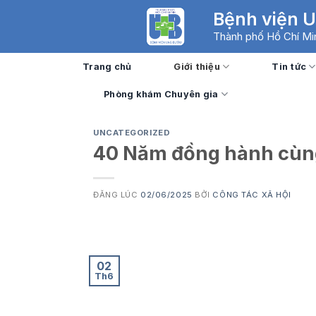
Skip
Bệnh viện 
to
Thành phố Hồ Chí Mi
content
Trang chủ
Giới thiệu
Tin tức
Phòng khám Chuyên gia
UNCATEGORIZED
40 Năm đồng hành cùng
ĐĂNG LÚC
02/06/2025
BỞI
CÔNG TÁC XÃ HỘI
02
Th6