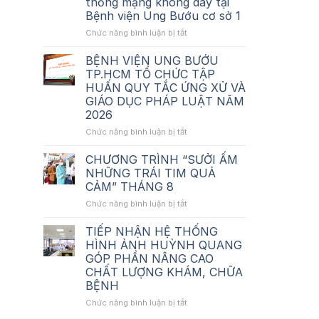
thống mạng không dây tại
giá_Tư
Bệnh viện Ung Bướu cơ sở 1
vấn
thẩm
ở
Chức năng bình luận bị tắt
định_Nâng
Thông
cấp
báo
BỆNH VIỆN UNG BƯỚU
hệ
chào
TP.HCM TỔ CHỨC TẬP
thống
giá_Tư
HUẤN QUY TẮC ỨNG XỬ VÀ
mạng
vấn
GIÁO DỤC PHÁP LUẬT NĂM
không
lập
2026
dây
HSMT_Nâng
tại
cấp
ở
Chức năng bình luận bị tắt
BV
hệ
BỆNH
Ung
thống
VIỆN
CHƯƠNG TRÌNH “SƯỞI ẤM
Bướu
mạng
UNG
NHỮNG TRÁI TIM QUẢ
cơ
không
BƯỚU
CẢM” THÁNG 8
sở
dây
TP.HCM
1
tại
ở
Chức năng bình luận bị tắt
TỔ
Bệnh
CHƯƠNG
CHỨC
viện
TRÌNH
TẬP
TIẾP NHẬN HỆ THỐNG
Ung
“SƯỞI
HUẤN
HÌNH ẢNH HUỲNH QUANG
Bướu
ẤM
QUY
GÓP PHẦN NÂNG CAO
cơ
NHỮNG
TẮC
CHẤT LƯỢNG KHÁM, CHỮA
sở
TRÁI
ỨNG
BỆNH
1
TIM
XỬ
QUẢ
VÀ
ở
Chức năng bình luận bị tắt
CẢM”
GIÁO
TIẾP