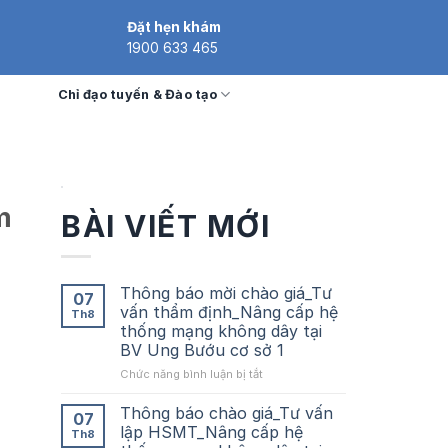
Đặt hẹn khám
1900 633 465
Chỉ đạo tuyến & Đào tạo
m
BÀI VIẾT MỚI
Thông báo mời chào giá_Tư
07
vấn thẩm định_Nâng cấp hệ
Th8
thống mạng không dây tại
BV Ung Bướu cơ sở 1
ở
Chức năng bình luận bị tắt
Thông
báo
Thông báo chào giá_Tư vấn
07
mời
lập HSMT_Nâng cấp hệ
Th8
chào