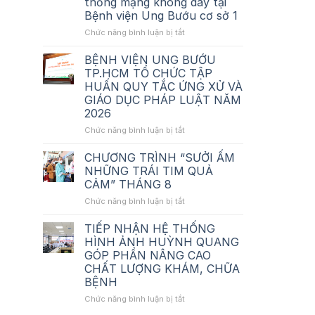
thống mạng không dây tại
giá_Tư
Bệnh viện Ung Bướu cơ sở 1
vấn
thẩm
ở
Chức năng bình luận bị tắt
định_Nâng
Thông
cấp
báo
BỆNH VIỆN UNG BƯỚU
hệ
chào
TP.HCM TỔ CHỨC TẬP
thống
giá_Tư
HUẤN QUY TẮC ỨNG XỬ VÀ
mạng
vấn
GIÁO DỤC PHÁP LUẬT NĂM
không
lập
2026
dây
HSMT_Nâng
tại
cấp
ở
Chức năng bình luận bị tắt
BV
hệ
BỆNH
Ung
thống
VIỆN
CHƯƠNG TRÌNH “SƯỞI ẤM
Bướu
mạng
UNG
NHỮNG TRÁI TIM QUẢ
cơ
không
BƯỚU
CẢM” THÁNG 8
sở
dây
TP.HCM
1
tại
ở
Chức năng bình luận bị tắt
TỔ
Bệnh
CHƯƠNG
CHỨC
viện
TRÌNH
TẬP
TIẾP NHẬN HỆ THỐNG
Ung
“SƯỞI
HUẤN
HÌNH ẢNH HUỲNH QUANG
Bướu
ẤM
QUY
GÓP PHẦN NÂNG CAO
cơ
NHỮNG
TẮC
CHẤT LƯỢNG KHÁM, CHỮA
sở
TRÁI
ỨNG
BỆNH
1
TIM
XỬ
QUẢ
VÀ
ở
Chức năng bình luận bị tắt
CẢM”
GIÁO
TIẾP