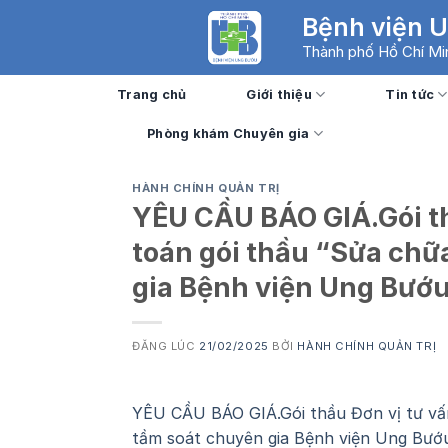
Skip
Bệnh viện 
to
Thành phố Hồ Chí Mi
content
Trang chủ
Giới thiệu
Tin tức
Phòng khám Chuyên gia
HÀNH CHÍNH QUẢN TRỊ
YÊU CẦU BÁO GIÁ.Gói th
toán gói thầu “Sửa chữ
gia Bệnh viện Ung Bướu 
ĐĂNG LÚC
21/02/2025
BỞI
HÀNH CHÍNH QUẢN TRỊ
YÊU CẦU BÁO GIÁ.Gói thầu Đơn vị tư vấn
tầm soát chuyên gia Bệnh viện Ung Bướu