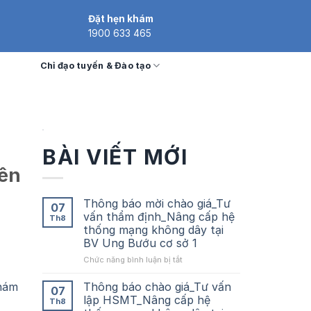
Đặt hẹn khám
1900 633 465
Chỉ đạo tuyến & Đào tạo
BÀI VIẾT MỚI
yên
Thông báo mời chào giá_Tư
07
vấn thẩm định_Nâng cấp hệ
Th8
thống mạng không dây tại
BV Ung Bướu cơ sở 1
ở
Chức năng bình luận bị tắt
Thông
báo
Thông báo chào giá_Tư vấn
khám
07
mời
lập HSMT_Nâng cấp hệ
Th8
chào