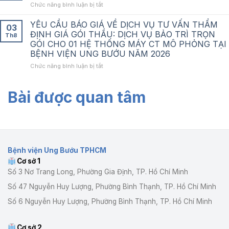
ở
Chức năng bình luận bị tắt
NHIỆM
PHẦN
THÔNG
LẠI
NÂNG
BÁO
YÊU CẦU BÁO GIÁ VỀ DỊCH VỤ TƯ VẤN THẨM
CÁN
CAO
03
LỰA
BỘ
ĐỊNH GIÁ GÓI THẦU: DỊCH VỤ BẢO TRÌ TRỌN
CHẤT
Th8
CHỌN
QUẢN
LƯỢNG
GÓI CHO 01 HỆ THỐNG MÁY CT MÔ PHỎNG TẠI
TỔ
LÝ
KHÁM,
BỆNH VIỆN UNG BƯỚU NĂM 2026
CHỨC
TẠI
CHỮA
HÀNH
ở
Chức năng bình luận bị tắt
BỆNH
BỆNH
NGHỀ
YÊU
VIỆN
ĐẤU
CẦU
UNG
GIÁ
Bài được quan tâm
BÁO
BƯỚU
TÀI
GIÁ
TP.HCM
SẢN
VỀ
DỊCH
VỤ
TƯ
VẤN
Bệnh viện Ung Bướu TPHCM
THẨM
Cơ sở 1
ĐỊNH
GIÁ
Số 3 Nơ Trang Long, Phường Gia Định, TP. Hồ Chí Minh
GÓI
Số 47 Nguyễn Huy Lượng, Phường Bình Thạnh, TP. Hồ Chí Minh
THẦU:
DỊCH
Số 6 Nguyễn Huy Lượng, Phường Bình Thạnh, TP. Hồ Chí Minh
VỤ
BẢO
TRÌ
Cơ sở 2