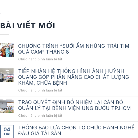
BÀI VIẾT MỚI
CHƯƠNG TRÌNH “SƯỞI ẤM NHỮNG TRÁI TIM
QUẢ CẢM” THÁNG 8
ở
Chức năng bình luận bị tắt
CHƯƠNG
TRÌNH
TIẾP NHẬN HỆ THỐNG HÌNH ẢNH HUỲNH
“SƯỞI
QUANG GÓP PHẦN NÂNG CAO CHẤT LƯỢNG
ẤM
KHÁM, CHỮA BỆNH
NHỮNG
ở
Chức năng bình luận bị tắt
TRÁI
TIẾP
TIM
NHẬN
QUẢ
TRAO QUYẾT ĐỊNH BỔ NHIỆM LẠI CÁN BỘ
HỆ
CẢM”
QUẢN LÝ TẠI BỆNH VIỆN UNG BƯỚU TP.HCM
THỐNG
THÁNG
ở
Chức năng bình luận bị tắt
HÌNH
8
TRAO
ẢNH
QUYẾT
THÔNG BÁO LỰA CHỌN TỔ CHỨC HÀNH NGHỀ
HUỲNH
04
ĐỊNH
QUANG
ĐẤU GIÁ TÀI SẢN
Th8
BỔ
GÓP