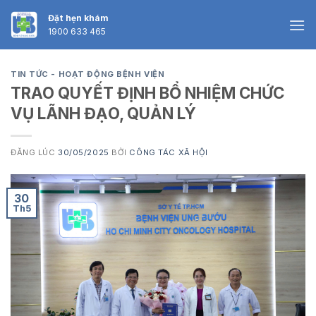
Skip
Đặt hẹn khám
to
1900 633 465
content
TIN TỨC - HOẠT ĐỘNG BỆNH VIỆN
TRAO QUYẾT ĐỊNH BỔ NHIỆM CHỨC
VỤ LÃNH ĐẠO, QUẢN LÝ
ĐĂNG LÚC
30/05/2025
BỞI
CÔNG TÁC XÃ HỘI
30
Th5