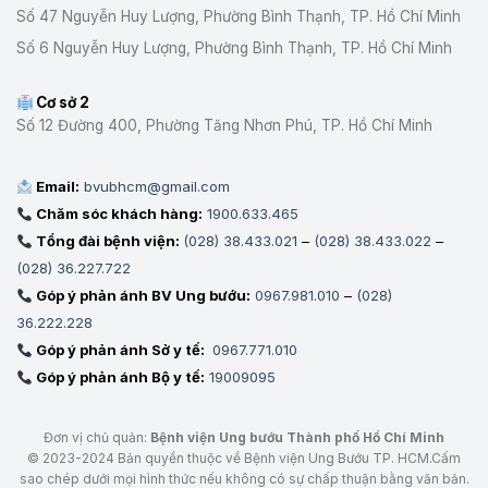
Số 47 Nguyễn Huy Lượng, Phường Bình Thạnh, TP. Hồ Chí Minh
LƯỢNG
KHÁM,
Số 6 Nguyễn Huy Lượng, Phường Bình Thạnh, TP. Hồ Chí Minh
CHỮA
BỆNH
Cơ sở 2
Số 12 Đường 400, Phường Tăng Nhơn Phú, TP. Hồ Chí Minh
Email:
bvubhcm@gmail.com
Chăm sóc khách hàng:
1900.633.465
Tổng đài bệnh viện:
(028) 38.433.021
–
(028) 38.433.022
–
(028) 36.227.722
Góp ý phản ánh BV Ung bướu:
0967.981.010
–
(028)
36.222.228
Góp ý phản ánh Sở y tế:
0967.771.010
Góp ý phản ánh Bộ y tế:
19009095
Đơn vị chủ quản:
Bệnh viện Ung bướu Thành phố Hồ Chí Minh
© 2023-2024 Bản quyền thuộc về Bệnh viện Ung Bướu TP. HCM.Cấm
sao chép dưới mọi hình thức nếu không có sự chấp thuận bằng văn bản.