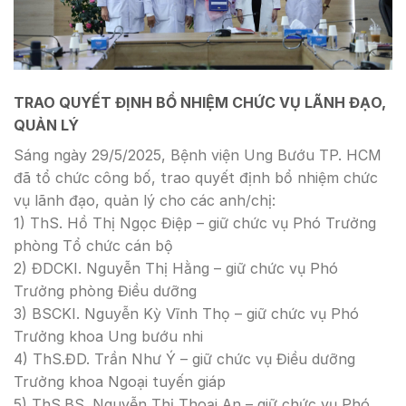
TRAO QUYẾT ĐỊNH BỔ NHIỆM CHỨC VỤ LÃNH ĐẠO,
QUẢN LÝ
Sáng ngày 29/5/2025, Bệnh viện Ung Bướu TP. HCM
đã tổ chức công bố, trao quyết định bổ nhiệm chức
vụ lãnh đạo, quản lý cho các anh/chị:
1) ThS. Hồ Thị Ngọc Điệp – giữ chức vụ Phó Trưởng
phòng Tổ chức cán bộ
2) ĐDCKI. Nguyễn Thị Hằng – giữ chức vụ Phó
Trưởng phòng Điều dưỡng
3) BSCKI. Nguyễn Kỳ Vĩnh Thọ – giữ chức vụ Phó
Trưởng khoa Ung bướu nhi
4) ThS.ĐD. Trần Như Ý – giữ chức vụ Điều dưỡng
Trưởng khoa Ngoại tuyến giáp
5) ThS.BS. Nguyễn Thị Thoại An – giữ chức vụ Phó