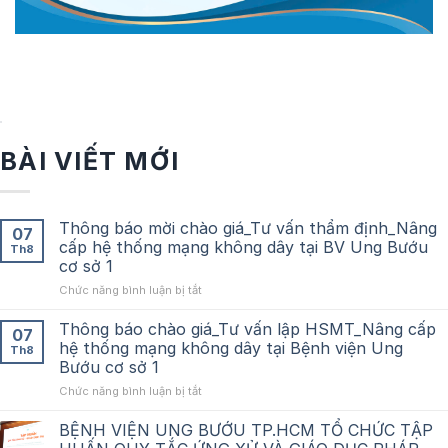
BÀI VIẾT MỚI
Thông báo mời chào giá_Tư vấn thẩm định_Nâng
07
cấp hệ thống mạng không dây tại BV Ung Bướu
Th8
cơ sở 1
ở
Chức năng bình luận bị tắt
Thông
báo
Thông báo chào giá_Tư vấn lập HSMT_Nâng cấp
07
mời
hệ thống mạng không dây tại Bệnh viện Ung
Th8
chào
Bướu cơ sở 1
giá_Tư
ở
Chức năng bình luận bị tắt
vấn
Thông
thẩm
báo
định_Nâng
BỆNH VIỆN UNG BƯỚU TP.HCM TỔ CHỨC TẬP
chào
cấp