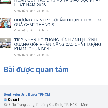
HUẤN QUY TẮC ỨNG XỬ VÀ GIÁO DỤC PHÁP
giá_Tư
hệ
LUẬT NĂM 2026
vấn
thống
ở
Chức năng bình luận bị tắt
lập
mạng
BỆNH
HSMT_Nâng
không
VIỆN
cấp
dây
CHƯƠNG TRÌNH “SƯỞI ẤM NHỮNG TRÁI TIM
UNG
hệ
tại
QUẢ CẢM” THÁNG 8
BƯỚU
thống
BV
ở
Chức năng bình luận bị tắt
TP.HCM
mạng
Ung
CHƯƠNG
TỔ
không
Bướu
TRÌNH
TIẾP NHẬN HỆ THỐNG HÌNH ẢNH HUỲNH
CHỨC
dây
cơ
“SƯỞI
TẬP
tại
QUANG GÓP PHẦN NÂNG CAO CHẤT LƯỢNG
sở
ẤM
HUẤN
Bệnh
1
KHÁM, CHỮA BỆNH
NHỮNG
QUY
viện
ở
Chức năng bình luận bị tắt
TRÁI
TẮC
Ung
TIẾP
TIM
ỨNG
Bướu
NHẬN
QUẢ
XỬ
cơ
Bài được quan tâm
HỆ
CẢM”
VÀ
sở
THỐNG
THÁNG
GIÁO
1
HÌNH
8
DỤC
ẢNH
PHÁP
HUỲNH
LUẬT
QUANG
NĂM
GÓP
2026
Bệnh viện Ung Bướu TPHCM
PHẦN
Cơ sở 1
NÂNG
CAO
Số 3 Nơ Trang Long, Phường Gia Định, TP. Hồ Chí Minh
CHẤT