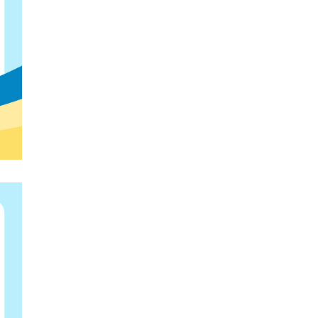
DIỆN
(DSA)
NĂM
2026