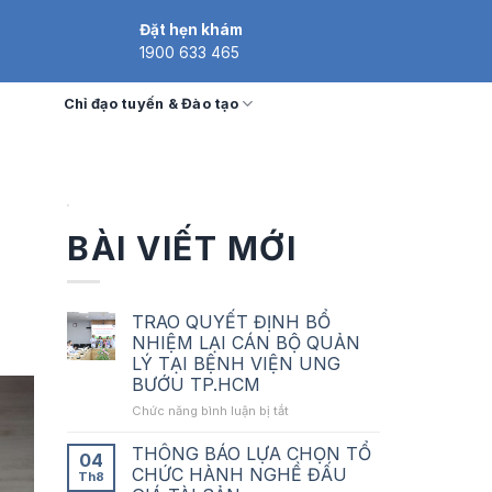
Đặt hẹn khám
1900 633 465
Chỉ đạo tuyến & Đào tạo
BÀI VIẾT MỚI
TRAO QUYẾT ĐỊNH BỔ
NHIỆM LẠI CÁN BỘ QUẢN
LÝ TẠI BỆNH VIỆN UNG
BƯỚU TP.HCM
ở
Chức năng bình luận bị tắt
TRAO
QUYẾT
THÔNG BÁO LỰA CHỌN TỔ
04
ĐỊNH
CHỨC HÀNH NGHỀ ĐẤU
Th8
BỔ