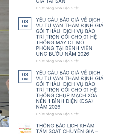
GIÁ TÀI SẢN
NHIỆM
ở
Chức năng bình luận bị tắt
LẠI
THÔNG
CÁN
BÁO
BỘ
YÊU CẦU BÁO GIÁ VỀ DỊCH
03
LỰA
QUẢN
VỤ TƯ VẤN THẨM ĐỊNH GIÁ
Th8
CHỌN
LÝ
GÓI THẦU: DỊCH VỤ BẢO
TỔ
TẠI
TRÌ TRỌN GÓI CHO 01 HỆ
CHỨC
BỆNH
THỐNG MÁY CT MÔ
HÀNH
VIỆN
PHỎNG TẠI BỆNH VIỆN
NGHỀ
UNG
UNG BƯỚU NĂM 2026
ĐẤU
BƯỚU
GIÁ
TP.HCM
ở
Chức năng bình luận bị tắt
TÀI
YÊU
SẢN
CẦU
YÊU CẦU BÁO GIÁ VỀ DỊCH
03
BÁO
VỤ TƯ VẤN THẨM ĐỊNH GIÁ
Th8
GIÁ
GÓI THẦU: DỊCH VỤ BẢO
VỀ
TRÌ TRỌN GÓI CHO 01 HỆ
DỊCH
THỐNG CHỤP MẠCH XÓA
VỤ
NỀN 1 BÌNH DIỆN (DSA)
TƯ
NĂM 2026
VẤN
THẨM
ở
Chức năng bình luận bị tắt
ĐỊNH
YÊU
GIÁ
CẦU
THÔNG BÁO LỊCH KHÁM
GÓI
BÁO
TẦM SOÁT CHUYÊN GIA –
THẦU:
GIÁ