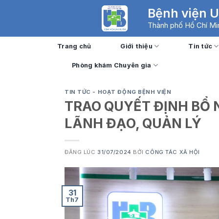
Skip
Bệnh viện 
to
Thành phố Hồ Chí Mi
content
Trang chủ
Giới thiệu
Tin tức
Phòng khám Chuyên gia
TIN TỨC - HOẠT ĐỘNG BỆNH VIỆN
TRAO QUYẾT ĐỊNH BỔ 
LÃNH ĐẠO, QUẢN LÝ
ĐĂNG LÚC
31/07/2024
BỞI
CÔNG TÁC XÃ HỘI
31
Th7