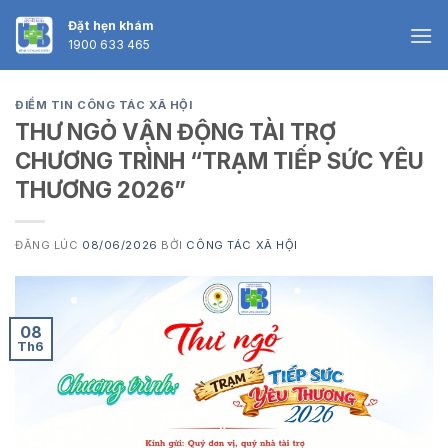
Skip
Đặt hẹn khám
to
1900 633 465
content
ĐIỂM TIN CÔNG TÁC XÃ HỘI
THƯ NGỎ VẬN ĐỘNG TÀI TRỢ
CHƯƠNG TRÌNH “TRẠM TIẾP SỨC YÊU
THƯƠNG 2026”
ĐĂNG LÚC
08/06/2026
BỞI
CÔNG TÁC XÃ HỘI
08
Th6