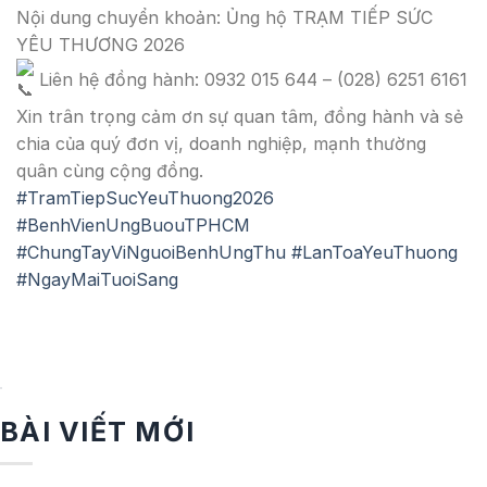
Nội dung chuyển khoản: Ủng hộ TRẠM TIẾP SỨC
YÊU THƯƠNG 2026
Liên hệ đồng hành: 0932 015 644 – (028) 6251 6161
Xin trân trọng cảm ơn sự quan tâm, đồng hành và sẻ
chia của quý đơn vị, doanh nghiệp, mạnh thường
quân cùng cộng đồng.
#TramTiepSucYeuThuong2026
#BenhVienUngBuouTPHCM
#ChungTayViNguoiBenhUngThu
#LanToaYeuThuong
#NgayMaiTuoiSang
BÀI VIẾT MỚI