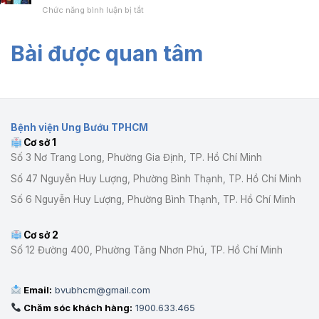
thống
BV
2026
ở
Chức năng bình luận bị tắt
TP.HCM
mạng
Ung
CHƯƠNG
TỔ
không
Bướu
TRÌNH
CHỨC
dây
cơ
Bài được quan tâm
“SƯỞI
TẬP
tại
sở
ẤM
HUẤN
Bệnh
1
NHỮNG
QUY
viện
TRÁI
TẮC
Ung
TIM
ỨNG
Bướu
QUẢ
XỬ
cơ
CẢM”
VÀ
sở
Bệnh viện Ung Bướu TPHCM
THÁNG
GIÁO
1
Cơ sở 1
8
DỤC
Số 3 Nơ Trang Long, Phường Gia Định, TP. Hồ Chí Minh
PHÁP
LUẬT
Số 47 Nguyễn Huy Lượng, Phường Bình Thạnh, TP. Hồ Chí Minh
NĂM
2026
Số 6 Nguyễn Huy Lượng, Phường Bình Thạnh, TP. Hồ Chí Minh
Cơ sở 2
Số 12 Đường 400, Phường Tăng Nhơn Phú, TP. Hồ Chí Minh
Email:
bvubhcm@gmail.com
Chăm sóc khách hàng:
1900.633.465