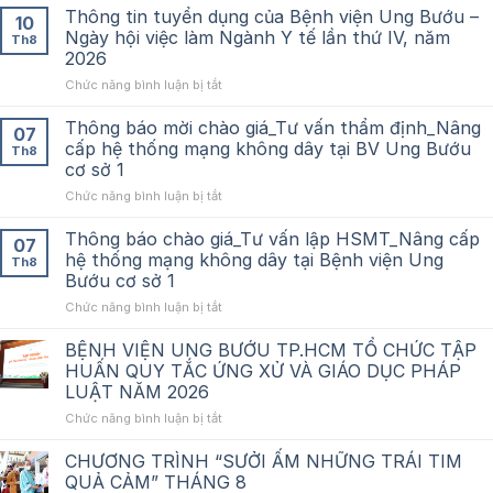
Thông tin tuyển dụng của Bệnh viện Ung Bướu –
10
Ngày hội việc làm Ngành Y tế lần thứ IV, năm
Th8
2026
ở
Chức năng bình luận bị tắt
Thông
tin
Thông báo mời chào giá_Tư vấn thẩm định_Nâng
07
tuyển
cấp hệ thống mạng không dây tại BV Ung Bướu
Th8
dụng
cơ sở 1
của
ở
Chức năng bình luận bị tắt
Bệnh
Thông
viện
báo
Ung
Thông báo chào giá_Tư vấn lập HSMT_Nâng cấp
07
mời
Bướu
hệ thống mạng không dây tại Bệnh viện Ung
Th8
chào
–
Bướu cơ sở 1
giá_Tư
Ngày
ở
Chức năng bình luận bị tắt
vấn
hội
Thông
thẩm
việc
báo
định_Nâng
làm
BỆNH VIỆN UNG BƯỚU TP.HCM TỔ CHỨC TẬP
chào
cấp
Ngành
HUẤN QUY TẮC ỨNG XỬ VÀ GIÁO DỤC PHÁP
giá_Tư
hệ
Y
LUẬT NĂM 2026
vấn
thống
tế
ở
Chức năng bình luận bị tắt
lập
mạng
lần
BỆNH
HSMT_Nâng
không
thứ
VIỆN
cấp
dây
CHƯƠNG TRÌNH “SƯỞI ẤM NHỮNG TRÁI TIM
IV,
UNG
hệ
tại
năm
QUẢ CẢM” THÁNG 8
BƯỚU