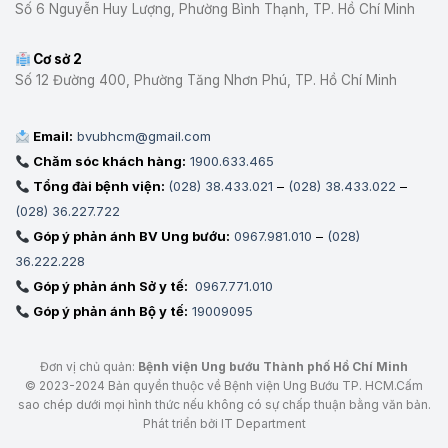
Số 6 Nguyễn Huy Lượng, Phường Bình Thạnh, TP. Hồ Chí Minh
CHỮA
BỆNH
Cơ sở 2
Số 12 Đường 400, Phường Tăng Nhơn Phú, TP. Hồ Chí Minh
Email:
bvubhcm@gmail.com
Chăm sóc khách hàng:
1900.633.465
Tổng đài bệnh viện:
(028) 38.433.021
–
(028) 38.433.022
–
(028) 36.227.722
Góp ý phản ánh BV Ung bướu:
0967.981.010
–
(028)
36.222.228
Góp ý phản ánh Sở y tế:
0967.771.010
Góp ý phản ánh Bộ y tế:
19009095
Đơn vị chủ quản:
Bệnh viện Ung bướu Thành phố Hồ Chí Minh
© 2023-2024 Bản quyền thuộc về Bệnh viện Ung Bướu TP. HCM.Cấm
sao chép dưới mọi hình thức nếu không có sự chấp thuận bằng văn bản.
Phát triển bởi IT Department