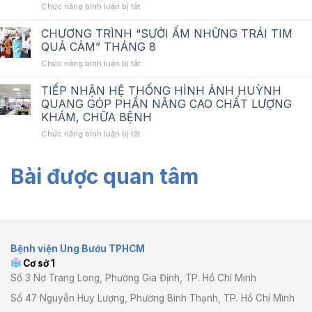
ở
Chức năng bình luận bị tắt
lập
mạng
BỆNH
HSMT_Nâng
không
VIỆN
cấp
dây
CHƯƠNG TRÌNH “SƯỞI ẤM NHỮNG TRÁI TIM
UNG
hệ
tại
QUẢ CẢM” THÁNG 8
BƯỚU
thống
BV
ở
Chức năng bình luận bị tắt
TP.HCM
mạng
Ung
CHƯƠNG
TỔ
không
Bướu
TRÌNH
TIẾP NHẬN HỆ THỐNG HÌNH ẢNH HUỲNH
CHỨC
dây
cơ
“SƯỞI
TẬP
tại
QUANG GÓP PHẦN NÂNG CAO CHẤT LƯỢNG
sở
ẤM
HUẤN
Bệnh
1
KHÁM, CHỮA BỆNH
NHỮNG
QUY
viện
ở
Chức năng bình luận bị tắt
TRÁI
TẮC
Ung
TIẾP
TIM
ỨNG
Bướu
NHẬN
QUẢ
XỬ
cơ
Bài được quan tâm
HỆ
CẢM”
VÀ
sở
THỐNG
THÁNG
GIÁO
1
HÌNH
8
DỤC
ẢNH
PHÁP
HUỲNH
LUẬT
QUANG
NĂM
GÓP
2026
Bệnh viện Ung Bướu TPHCM
PHẦN
Cơ sở 1
NÂNG
CAO
Số 3 Nơ Trang Long, Phường Gia Định, TP. Hồ Chí Minh
CHẤT
Số 47 Nguyễn Huy Lượng, Phường Bình Thạnh, TP. Hồ Chí Minh
LƯỢNG
KHÁM,