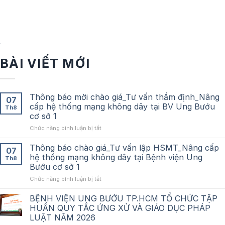
BÀI VIẾT MỚI
Thông báo mời chào giá_Tư vấn thẩm định_Nâng
07
cấp hệ thống mạng không dây tại BV Ung Bướu
Th8
cơ sở 1
ở
Chức năng bình luận bị tắt
Thông
báo
Thông báo chào giá_Tư vấn lập HSMT_Nâng cấp
07
mời
hệ thống mạng không dây tại Bệnh viện Ung
Th8
chào
Bướu cơ sở 1
giá_Tư
ở
Chức năng bình luận bị tắt
vấn
Thông
thẩm
báo
định_Nâng
BỆNH VIỆN UNG BƯỚU TP.HCM TỔ CHỨC TẬP
chào
cấp
HUẤN QUY TẮC ỨNG XỬ VÀ GIÁO DỤC PHÁP
giá_Tư
hệ
LUẬT NĂM 2026
vấn
thống