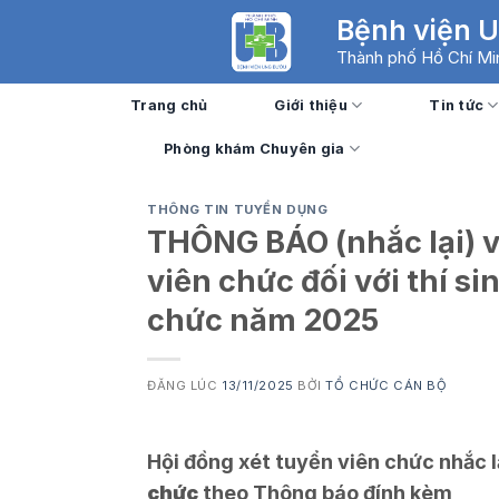
Skip
Bệnh viện 
to
Thành phố Hồ Chí Mi
content
Trang chủ
Giới thiệu
Tin tức
Phòng khám Chuyên gia
THÔNG TIN TUYỂN DỤNG
THÔNG BÁO (nhắc lại) v
viên chức đối với thí si
chức năm 2025
ĐĂNG LÚC
13/11/2025
BỞI
TỔ CHỨC CÁN BỘ
Hội đồng xét tuyển viên chức nhắc l
chức
theo Thông báo đính kèm