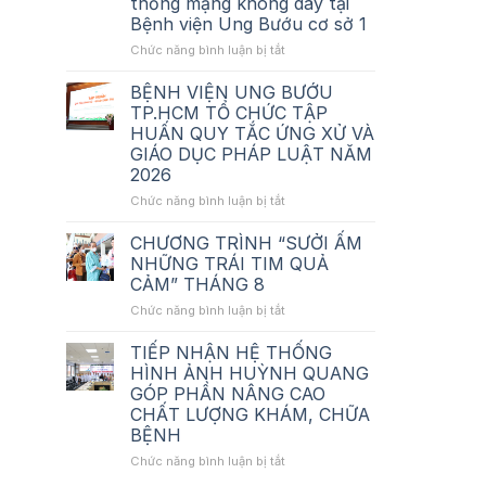
thống mạng không dây tại
giá_Tư
Bệnh viện Ung Bướu cơ sở 1
vấn
thẩm
ở
Chức năng bình luận bị tắt
định_Nâng
Thông
cấp
báo
BỆNH VIỆN UNG BƯỚU
hệ
chào
TP.HCM TỔ CHỨC TẬP
thống
giá_Tư
HUẤN QUY TẮC ỨNG XỬ VÀ
mạng
vấn
GIÁO DỤC PHÁP LUẬT NĂM
không
lập
2026
dây
HSMT_Nâng
tại
cấp
ở
Chức năng bình luận bị tắt
BV
hệ
BỆNH
Ung
thống
VIỆN
CHƯƠNG TRÌNH “SƯỞI ẤM
Bướu
mạng
UNG
NHỮNG TRÁI TIM QUẢ
cơ
không
BƯỚU
CẢM” THÁNG 8
sở
dây
TP.HCM
1
tại
ở
Chức năng bình luận bị tắt
TỔ
Bệnh
CHƯƠNG
CHỨC
viện
TRÌNH
TẬP
TIẾP NHẬN HỆ THỐNG
Ung
“SƯỞI
HUẤN
HÌNH ẢNH HUỲNH QUANG
Bướu
ẤM
QUY
GÓP PHẦN NÂNG CAO
cơ
NHỮNG
TẮC
CHẤT LƯỢNG KHÁM, CHỮA
sở
TRÁI
ỨNG
BỆNH
1
TIM
XỬ
QUẢ
VÀ
ở
Chức năng bình luận bị tắt
CẢM”
GIÁO
TIẾP