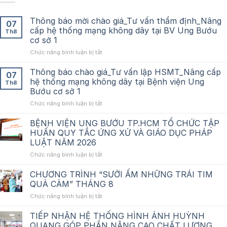
Thông báo mời chào giá_Tư vấn thẩm định_Nâng
07
cấp hệ thống mạng không dây tại BV Ung Bướu
Th8
cơ sở 1
ở
Chức năng bình luận bị tắt
Thông
báo
Thông báo chào giá_Tư vấn lập HSMT_Nâng cấp
07
mời
hệ thống mạng không dây tại Bệnh viện Ung
Th8
chào
Bướu cơ sở 1
giá_Tư
ở
Chức năng bình luận bị tắt
vấn
Thông
thẩm
báo
định_Nâng
BỆNH VIỆN UNG BƯỚU TP.HCM TỔ CHỨC TẬP
chào
cấp
HUẤN QUY TẮC ỨNG XỬ VÀ GIÁO DỤC PHÁP
giá_Tư
hệ
LUẬT NĂM 2026
vấn
thống
ở
Chức năng bình luận bị tắt
lập
mạng
BỆNH
HSMT_Nâng
không
VIỆN
cấp
dây
CHƯƠNG TRÌNH “SƯỞI ẤM NHỮNG TRÁI TIM
UNG
hệ
tại
QUẢ CẢM” THÁNG 8
BƯỚU
thống
BV
ở
Chức năng bình luận bị tắt
TP.HCM
mạng
Ung
CHƯƠNG
TỔ
không
Bướu
TRÌNH
TIẾP NHẬN HỆ THỐNG HÌNH ẢNH HUỲNH
CHỨC
dây
cơ
“SƯỞI
TẬP
tại
QUANG GÓP PHẦN NÂNG CAO CHẤT LƯỢNG
sở