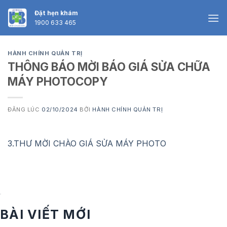
Skip
Đặt hẹn khám
to
1900 633 465
content
HÀNH CHÍNH QUẢN TRỊ
THÔNG BÁO MỜI BÁO GIÁ SỬA CHỮA
MÁY PHOTOCOPY
ĐĂNG LÚC
02/10/2024
BỞI
HÀNH CHÍNH QUẢN TRỊ
3.THƯ MỜI CHÀO GIÁ SỬA MÁY PHOTO
BÀI VIẾT MỚI