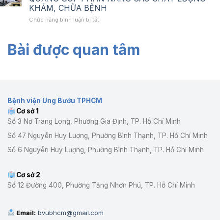
ẤM
HUẤN
Bệnh
1
KHÁM, CHỮA BỆNH
NHỮNG
QUY
viện
ở
Chức năng bình luận bị tắt
TRÁI
TẮC
Ung
TIẾP
TIM
ỨNG
Bướu
NHẬN
QUẢ
XỬ
cơ
Bài được quan tâm
HỆ
CẢM”
VÀ
sở
THỐNG
THÁNG
GIÁO
1
HÌNH
8
DỤC
ẢNH
PHÁP
HUỲNH
LUẬT
QUANG
NĂM
GÓP
2026
Bệnh viện Ung Bướu TPHCM
PHẦN
Cơ sở 1
NÂNG
CAO
Số 3 Nơ Trang Long, Phường Gia Định, TP. Hồ Chí Minh
CHẤT
Số 47 Nguyễn Huy Lượng, Phường Bình Thạnh, TP. Hồ Chí Minh
LƯỢNG
KHÁM,
Số 6 Nguyễn Huy Lượng, Phường Bình Thạnh, TP. Hồ Chí Minh
CHỮA
BỆNH
Cơ sở 2
Số 12 Đường 400, Phường Tăng Nhơn Phú, TP. Hồ Chí Minh
Email:
bvubhcm@gmail.com