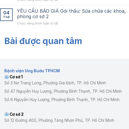
HÌNH
8
DỤC
TRAO
ẢNH
PHÁP
QUYẾT
YÊU CẦU BÁO GIÁ Gói thầu: Sửa chữa các khoa,
HUỲNH
LUẬT
04
ĐỊNH
QUANG
phòng cơ sở 2
NĂM
Th8
BỔ
GÓP
2026
ở
Chức năng bình luận bị tắt
NHIỆM
PHẦN
YÊU
LẠI
NÂNG
CẦU
CÁN
CAO
Bài được quan tâm
BÁO
BỘ
CHẤT
GIÁ
QUẢN
LƯỢNG
Gói
LÝ
KHÁM,
thầu:
TẠI
CHỮA
Sửa
BỆNH
BỆNH
chữa
VIỆN
các
UNG
Bệnh viện Ung Bướu TPHCM
khoa,
BƯỚU
Cơ sở 1
phòng
TP.HCM
cơ
Số 3 Nơ Trang Long, Phường Gia Định, TP. Hồ Chí Minh
sở
Số 47 Nguyễn Huy Lượng, Phường Bình Thạnh, TP. Hồ Chí Minh
2
Số 6 Nguyễn Huy Lượng, Phường Bình Thạnh, TP. Hồ Chí Minh
Cơ sở 2
Số 12 Đường 400, Phường Tăng Nhơn Phú, TP. Hồ Chí Minh