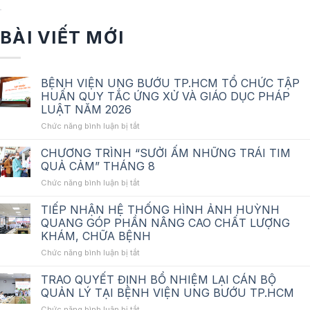
BÀI VIẾT MỚI
BỆNH VIỆN UNG BƯỚU TP.HCM TỔ CHỨC TẬP
HUẤN QUY TẮC ỨNG XỬ VÀ GIÁO DỤC PHÁP
LUẬT NĂM 2026
ở
Chức năng bình luận bị tắt
BỆNH
VIỆN
CHƯƠNG TRÌNH “SƯỞI ẤM NHỮNG TRÁI TIM
UNG
QUẢ CẢM” THÁNG 8
BƯỚU
ở
Chức năng bình luận bị tắt
TP.HCM
CHƯƠNG
TỔ
TRÌNH
TIẾP NHẬN HỆ THỐNG HÌNH ẢNH HUỲNH
CHỨC
“SƯỞI
TẬP
QUANG GÓP PHẦN NÂNG CAO CHẤT LƯỢNG
ẤM
HUẤN
KHÁM, CHỮA BỆNH
NHỮNG
QUY
ở
Chức năng bình luận bị tắt
TRÁI
TẮC
TIẾP
TIM
ỨNG
NHẬN
QUẢ
TRAO QUYẾT ĐỊNH BỔ NHIỆM LẠI CÁN BỘ
XỬ
HỆ
CẢM”
VÀ
QUẢN LÝ TẠI BỆNH VIỆN UNG BƯỚU TP.HCM
THỐNG
THÁNG
GIÁO
ở
Chức năng bình luận bị tắt