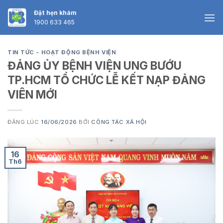
Skip
Đặt hẹn khám
to
1900 633 465
content
TIN TỨC - HOẠT ĐỘNG BỆNH VIỆN
ĐẢNG ỦY BỆNH VIỆN UNG BƯỚU
TP.HCM TỔ CHỨC LỄ KẾT NẠP ĐẢNG
VIÊN MỚI
ĐĂNG LÚC
16/06/2026
BỞI
CÔNG TÁC XÃ HỘI
16
Th6