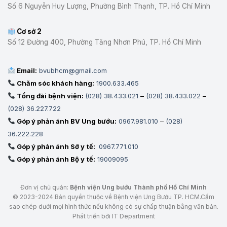
KHÁM,
Số 6 Nguyễn Huy Lượng, Phường Bình Thạnh, TP. Hồ Chí Minh
CHỮA
BỆNH
Cơ sở 2
Số 12 Đường 400, Phường Tăng Nhơn Phú, TP. Hồ Chí Minh
Email:
bvubhcm@gmail.com
Chăm sóc khách hàng:
1900.633.465
Tổng đài bệnh viện:
(028) 38.433.021
–
(028) 38.433.022
–
(028) 36.227.722
Góp ý phản ánh BV Ung bướu:
0967.981.010
–
(028)
36.222.228
Góp ý phản ánh Sở y tế:
0967.771.010
Góp ý phản ánh Bộ y tế:
19009095
Đơn vị chủ quản:
Bệnh viện Ung bướu Thành phố Hồ Chí Minh
© 2023-2024 Bản quyền thuộc về Bệnh viện Ung Bướu TP. HCM.Cấm
sao chép dưới mọi hình thức nếu không có sự chấp thuận bằng văn bản.
Phát triển bởi IT Department