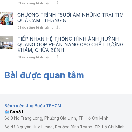
ở
Chức năng bình luận bị tắt
lập
mạng
BỆNH
HSMT_Nâng
không
VIỆN
cấp
dây
CHƯƠNG TRÌNH “SƯỞI ẤM NHỮNG TRÁI TIM
UNG
hệ
tại
QUẢ CẢM” THÁNG 8
BƯỚU
thống
BV
ở
Chức năng bình luận bị tắt
TP.HCM
mạng
Ung
CHƯƠNG
TỔ
không
Bướu
TRÌNH
TIẾP NHẬN HỆ THỐNG HÌNH ẢNH HUỲNH
CHỨC
dây
cơ
“SƯỞI
TẬP
tại
QUANG GÓP PHẦN NÂNG CAO CHẤT LƯỢNG
sở
ẤM
HUẤN
Bệnh
1
KHÁM, CHỮA BỆNH
NHỮNG
QUY
viện
ở
Chức năng bình luận bị tắt
TRÁI
TẮC
Ung
TIẾP
TIM
ỨNG
Bướu
NHẬN
QUẢ
XỬ
cơ
Bài được quan tâm
HỆ
CẢM”
VÀ
sở
THỐNG
THÁNG
GIÁO
1
HÌNH
8
DỤC
ẢNH
PHÁP
HUỲNH
LUẬT
QUANG
NĂM
GÓP
2026
Bệnh viện Ung Bướu TPHCM
PHẦN
Cơ sở 1
NÂNG
CAO
Số 3 Nơ Trang Long, Phường Gia Định, TP. Hồ Chí Minh
CHẤT
Số 47 Nguyễn Huy Lượng, Phường Bình Thạnh, TP. Hồ Chí Minh
LƯỢNG