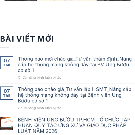
BÀI VIẾT MỚI
Thông báo mời chào giá_Tư vấn thẩm định_Nâng
07
cấp hệ thống mạng không dây tại BV Ung Bướu
Th8
cơ sở 1
ở
Chức năng bình luận bị tắt
Thông
báo
Thông báo chào giá_Tư vấn lập HSMT_Nâng cấp
07
mời
hệ thống mạng không dây tại Bệnh viện Ung
Th8
chào
Bướu cơ sở 1
giá_Tư
ở
Chức năng bình luận bị tắt
vấn
Thông
thẩm
báo
định_Nâng
BỆNH VIỆN UNG BƯỚU TP.HCM TỔ CHỨC TẬP
chào
cấp
HUẤN QUY TẮC ỨNG XỬ VÀ GIÁO DỤC PHÁP
giá_Tư
hệ
LUẬT NĂM 2026
vấn
thống