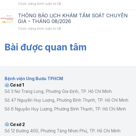
VỤ
ở
Chức năng bình luận bị tắt
TƯ
YÊU
VẤN
CẦU
THÔNG BÁO LỊCH KHÁM TẦM SOÁT CHUYÊN
THẨM
BÁO
GIA – THÁNG 08/2026
ĐỊNH
GIÁ
ở
Chức năng bình luận bị tắt
GIÁ
VỀ
THÔNG
GÓI
DỊCH
BÁO
THẦU:
VỤ
Bài được quan tâm
LỊCH
DỊCH
TƯ
KHÁM
VỤ
VẤN
TẦM
BẢO
THẨM
SOÁT
TRÌ
ĐỊNH
CHUYÊN
TRỌN
GIÁ
GIA
GÓI
GÓI
–
CHO
THẦU:
Bệnh viện Ung Bướu TPHCM
THÁNG
01
DỊCH
Cơ sở 1
08/2026
HỆ
VỤ
THỐNG
Số 3 Nơ Trang Long, Phường Gia Định, TP. Hồ Chí Minh
BẢO
MÁY
TRÌ
Số 47 Nguyễn Huy Lượng, Phường Bình Thạnh, TP. Hồ Chí Minh
CT
TRỌN
MÔ
GÓI
Số 6 Nguyễn Huy Lượng, Phường Bình Thạnh, TP. Hồ Chí Minh
PHỎNG
CHO
TẠI
01
BỆNH
HỆ
Cơ sở 2
VIỆN
THỐNG
Số 12 Đường 400, Phường Tăng Nhơn Phú, TP. Hồ Chí Minh
UNG
CHỤP