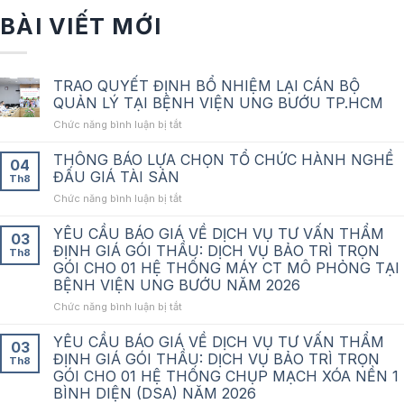
BÀI VIẾT MỚI
TRAO QUYẾT ĐỊNH BỔ NHIỆM LẠI CÁN BỘ
QUẢN LÝ TẠI BỆNH VIỆN UNG BƯỚU TP.HCM
ở
Chức năng bình luận bị tắt
TRAO
QUYẾT
THÔNG BÁO LỰA CHỌN TỔ CHỨC HÀNH NGHỀ
04
ĐỊNH
ĐẤU GIÁ TÀI SẢN
Th8
BỔ
ở
Chức năng bình luận bị tắt
NHIỆM
THÔNG
LẠI
BÁO
YÊU CẦU BÁO GIÁ VỀ DỊCH VỤ TƯ VẤN THẨM
CÁN
03
LỰA
BỘ
ĐỊNH GIÁ GÓI THẦU: DỊCH VỤ BẢO TRÌ TRỌN
Th8
CHỌN
QUẢN
GÓI CHO 01 HỆ THỐNG MÁY CT MÔ PHỎNG TẠI
TỔ
LÝ
BỆNH VIỆN UNG BƯỚU NĂM 2026
CHỨC
TẠI
HÀNH
ở
Chức năng bình luận bị tắt
BỆNH
NGHỀ
YÊU
VIỆN
ĐẤU
CẦU
UNG
YÊU CẦU BÁO GIÁ VỀ DỊCH VỤ TƯ VẤN THẨM
03
GIÁ
BÁO
BƯỚU
ĐỊNH GIÁ GÓI THẦU: DỊCH VỤ BẢO TRÌ TRỌN
Th8
TÀI
GIÁ
TP.HCM
GÓI CHO 01 HỆ THỐNG CHỤP MẠCH XÓA NỀN 1
SẢN
VỀ
BÌNH DIỆN (DSA) NĂM 2026
DỊCH