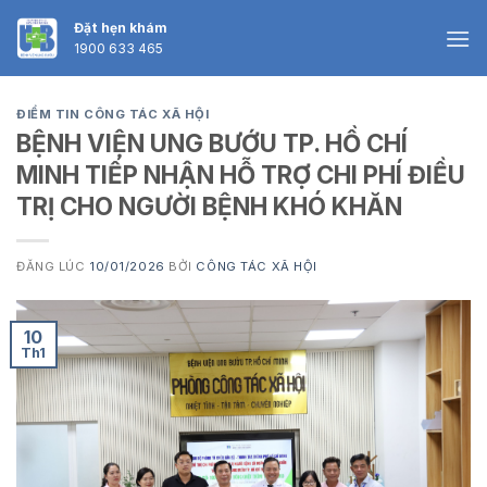
Skip
Đặt hẹn khám
to
1900 633 465
content
ĐIỂM TIN CÔNG TÁC XÃ HỘI
BỆNH VIỆN UNG BƯỚU TP. HỒ CHÍ
MINH TIẾP NHẬN HỖ TRỢ CHI PHÍ ĐIỀU
TRỊ CHO NGƯỜI BỆNH KHÓ KHĂN
ĐĂNG LÚC
10/01/2026
BỞI
CÔNG TÁC XÃ HỘI
10
Th1