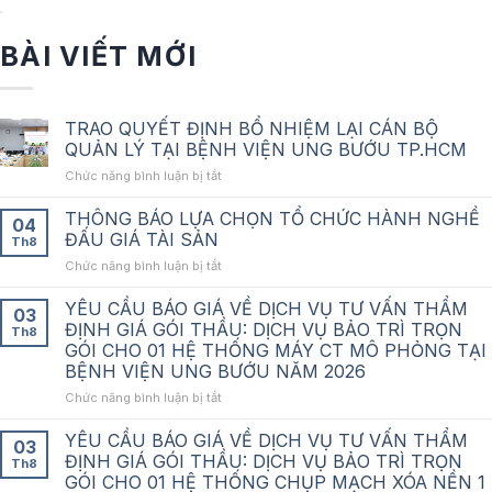
BÀI VIẾT MỚI
TRAO QUYẾT ĐỊNH BỔ NHIỆM LẠI CÁN BỘ
QUẢN LÝ TẠI BỆNH VIỆN UNG BƯỚU TP.HCM
ở
Chức năng bình luận bị tắt
TRAO
QUYẾT
THÔNG BÁO LỰA CHỌN TỔ CHỨC HÀNH NGHỀ
04
ĐỊNH
ĐẤU GIÁ TÀI SẢN
Th8
BỔ
ở
Chức năng bình luận bị tắt
NHIỆM
THÔNG
LẠI
BÁO
YÊU CẦU BÁO GIÁ VỀ DỊCH VỤ TƯ VẤN THẨM
CÁN
03
LỰA
BỘ
ĐỊNH GIÁ GÓI THẦU: DỊCH VỤ BẢO TRÌ TRỌN
Th8
CHỌN
QUẢN
GÓI CHO 01 HỆ THỐNG MÁY CT MÔ PHỎNG TẠI
TỔ
LÝ
BỆNH VIỆN UNG BƯỚU NĂM 2026
CHỨC
TẠI
HÀNH
ở
Chức năng bình luận bị tắt
BỆNH
NGHỀ
YÊU
VIỆN
ĐẤU
CẦU
UNG
YÊU CẦU BÁO GIÁ VỀ DỊCH VỤ TƯ VẤN THẨM
03
GIÁ
BÁO
BƯỚU
ĐỊNH GIÁ GÓI THẦU: DỊCH VỤ BẢO TRÌ TRỌN
Th8
TÀI
GIÁ
TP.HCM
GÓI CHO 01 HỆ THỐNG CHỤP MẠCH XÓA NỀN 1
SẢN
VỀ