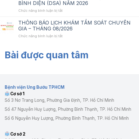
BÌNH DIỆN (DSA) NĂM 2026
DỊCH
VỤ
ở
Chức năng bình luận bị tắt
TƯ
YÊU
VẤN
CẦU
THÔNG BÁO LỊCH KHÁM TẦM SOÁT CHUYÊN
THẨM
BÁO
GIA – THÁNG 08/2026
ĐỊNH
GIÁ
ở
Chức năng bình luận bị tắt
GIÁ
VỀ
THÔNG
GÓI
DỊCH
BÁO
THẦU:
VỤ
Bài được quan tâm
LỊCH
DỊCH
TƯ
KHÁM
VỤ
VẤN
TẦM
BẢO
THẨM
SOÁT
TRÌ
ĐỊNH
CHUYÊN
TRỌN
GIÁ
GIA
GÓI
GÓI
–
CHO
THẦU:
Bệnh viện Ung Bướu TPHCM
THÁNG
01
DỊCH
Cơ sở 1
08/2026
HỆ
VỤ
THỐNG
Số 3 Nơ Trang Long, Phường Gia Định, TP. Hồ Chí Minh
BẢO
MÁY
TRÌ
Số 47 Nguyễn Huy Lượng, Phường Bình Thạnh, TP. Hồ Chí Minh
CT
TRỌN
MÔ
GÓI
Số 6 Nguyễn Huy Lượng, Phường Bình Thạnh, TP. Hồ Chí Minh
PHỎNG
CHO
TẠI
01
BỆNH
HỆ
Cơ sở 2
VIỆN
THỐNG