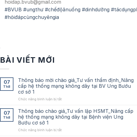
hoidap.bvub@gmail.com
#BVUB
#ungthư
#chếđộănuống
#dinhdưỡng
#tácdụngp
#hỏiđápcùngchuyêngia
BÀI VIẾT MỚI
Thông báo mời chào giá_Tư vấn thẩm định_Nâng
07
cấp hệ thống mạng không dây tại BV Ung Bướu
Th8
cơ sở 1
ở
Chức năng bình luận bị tắt
Thông
báo
Thông báo chào giá_Tư vấn lập HSMT_Nâng cấp
07
mời
hệ thống mạng không dây tại Bệnh viện Ung
Th8
chào
Bướu cơ sở 1
giá_Tư
ở
Chức năng bình luận bị tắt
vấn
Thông
thẩm