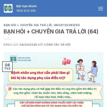
Skip
Đặt hẹn khám
to
1900 633 465
content
BẠN HỎI + CHUYÊN GIA TRẢ LỜI
,
UNCATEGORIZED
BẠN HỎI + CHUYÊN GIA TRẢ LỜI (64)
ĐĂNG LÚC
08/03/2025
BỞI
CÔNG TÁC XÃ HỘI
08
Th3