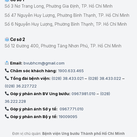
CAO
Số 3 Nơ Trang Long, Phường Gia Định, TP. Hồ Chí Minh
CHẤT
Số 47 Nguyễn Huy Lượng, Phường Bình Thạnh, TP. Hồ Chí Minh
LƯỢNG
KHÁM,
Số 6 Nguyễn Huy Lượng, Phường Bình Thạnh, TP. Hồ Chí Minh
CHỮA
BỆNH
Cơ sở 2
Số 12 Đường 400, Phường Tăng Nhơn Phú, TP. Hồ Chí Minh
Email:
bvubhcm@gmail.com
Chăm sóc khách hàng:
1900.633.465
Tổng đài bệnh viện:
(028) 38.433.021
–
(028) 38.433.022
–
(028) 36.227.722
Góp ý phản ánh BV Ung bướu:
0967.981.010
–
(028)
36.222.228
Góp ý phản ánh Sở y tế:
0967.771.010
Góp ý phản ánh Bộ y tế:
19009095
Đơn vị chủ quản:
Bệnh viện Ung bướu Thành phố Hồ Chí Minh