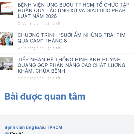
báo
định_Nâng
BỆNH VIỆN UNG BƯỚU TP.HCM TỔ CHỨC TẬP
chào
cấp
HUẤN QUY TẮC ỨNG XỬ VÀ GIÁO DỤC PHÁP
giá_Tư
hệ
LUẬT NĂM 2026
vấn
thống
ở
Chức năng bình luận bị tắt
lập
mạng
BỆNH
HSMT_Nâng
không
VIỆN
cấp
dây
CHƯƠNG TRÌNH “SƯỞI ẤM NHỮNG TRÁI TIM
UNG
hệ
tại
QUẢ CẢM” THÁNG 8
BƯỚU
thống
BV
ở
Chức năng bình luận bị tắt
TP.HCM
mạng
Ung
CHƯƠNG
TỔ
không
Bướu
TRÌNH
TIẾP NHẬN HỆ THỐNG HÌNH ẢNH HUỲNH
CHỨC
dây
cơ
“SƯỞI
TẬP
tại
QUANG GÓP PHẦN NÂNG CAO CHẤT LƯỢNG
sở
ẤM
HUẤN
Bệnh
1
KHÁM, CHỮA BỆNH
NHỮNG
QUY
viện
ở
Chức năng bình luận bị tắt
TRÁI
TẮC
Ung
TIẾP
TIM
ỨNG
Bướu
NHẬN
QUẢ
XỬ
cơ
Bài được quan tâm
HỆ
CẢM”
VÀ
sở
THỐNG
THÁNG
GIÁO
1
HÌNH
8
DỤC
ẢNH
PHÁP
HUỲNH
LUẬT
QUANG
NĂM
GÓP
2026
Bệnh viện Ung Bướu TPHCM
PHẦN
Cơ sở 1
NÂNG