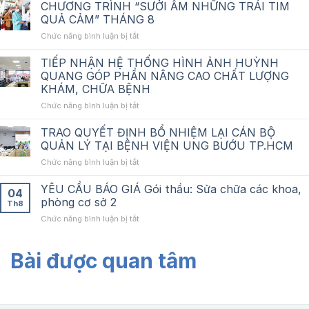
VIỆN
CHƯƠNG TRÌNH “SƯỞI ẤM NHỮNG TRÁI TIM
UNG
QUẢ CẢM” THÁNG 8
BƯỚU
ở
Chức năng bình luận bị tắt
TP.HCM
CHƯƠNG
TỔ
TRÌNH
TIẾP NHẬN HỆ THỐNG HÌNH ẢNH HUỲNH
CHỨC
“SƯỞI
TẬP
QUANG GÓP PHẦN NÂNG CAO CHẤT LƯỢNG
ẤM
HUẤN
KHÁM, CHỮA BỆNH
NHỮNG
QUY
ở
Chức năng bình luận bị tắt
TRÁI
TẮC
TIẾP
TIM
ỨNG
NHẬN
QUẢ
TRAO QUYẾT ĐỊNH BỔ NHIỆM LẠI CÁN BỘ
XỬ
HỆ
CẢM”
VÀ
QUẢN LÝ TẠI BỆNH VIỆN UNG BƯỚU TP.HCM
THỐNG
THÁNG
GIÁO
ở
Chức năng bình luận bị tắt
HÌNH
8
DỤC
TRAO
ẢNH
PHÁP
QUYẾT
YÊU CẦU BÁO GIÁ Gói thầu: Sửa chữa các khoa,
HUỲNH
LUẬT
04
ĐỊNH
QUANG
phòng cơ sở 2
NĂM
Th8
BỔ
GÓP
2026
ở
Chức năng bình luận bị tắt
NHIỆM
PHẦN
YÊU
LẠI
NÂNG
CẦU
CÁN
CAO
Bài được quan tâm
BÁO
BỘ
CHẤT
GIÁ
QUẢN
LƯỢNG
Gói
LÝ
KHÁM,
thầu:
TẠI
CHỮA
Sửa
BỆNH
BỆNH