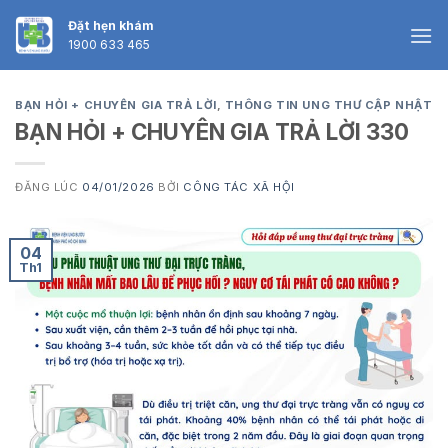
Skip
Đặt hẹn khám
to
1900 633 465
content
BẠN HỎI + CHUYÊN GIA TRẢ LỜI
,
THÔNG TIN UNG THƯ CẬP NHẬT
BẠN HỎI + CHUYÊN GIA TRẢ LỜI 330
ĐĂNG LÚC
04/01/2026
BỞI
CÔNG TÁC XÃ HỘI
04
Th1