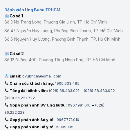
chữa
VIỆN
các
UNG
Bệnh viện Ung Bướu TPHCM
khoa,
BƯỚU
Cơ sở 1
phòng
TP.HCM
cơ
Số 3 Nơ Trang Long, Phường Gia Định, TP. Hồ Chí Minh
sở
Số 47 Nguyễn Huy Lượng, Phường Bình Thạnh, TP. Hồ Chí Minh
2
Số 6 Nguyễn Huy Lượng, Phường Bình Thạnh, TP. Hồ Chí Minh
Cơ sở 2
Số 12 Đường 400, Phường Tăng Nhơn Phú, TP. Hồ Chí Minh
Email:
bvubhcm@gmail.com
Chăm sóc khách hàng:
1900.633.465
Tổng đài bệnh viện:
(028) 38.433.021
–
(028) 38.433.022
–
(028) 36.227.722
Góp ý phản ánh BV Ung bướu:
0967.981.010
–
(028)
36.222.228
Góp ý phản ánh Sở y tế:
0967.771.010
Góp ý phản ánh Bộ y tế:
19009095