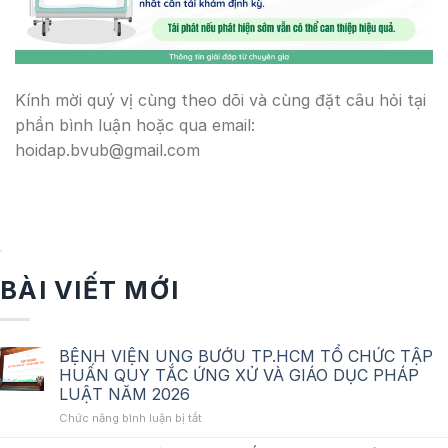
Kính mời quý vị cùng theo dõi và cùng đặt câu hỏi tại
phần bình luận hoặc qua email:
hoidap.bvub@gmail.com
BÀI VIẾT MỚI
BỆNH VIỆN UNG BƯỚU TP.HCM TỔ CHỨC TẬP
HUẤN QUY TẮC ỨNG XỬ VÀ GIÁO DỤC PHÁP
LUẬT NĂM 2026
ở
Chức năng bình luận bị tắt
BỆNH